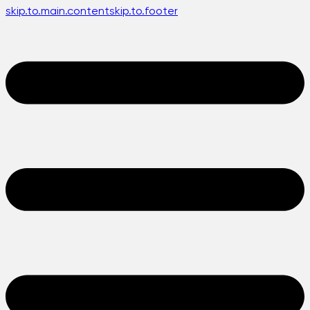
skip.to.main.content
skip.to.footer