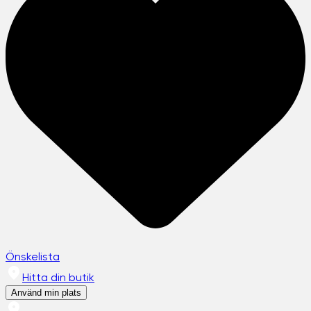
Önskelista
Hitta din butik
Använd min plats