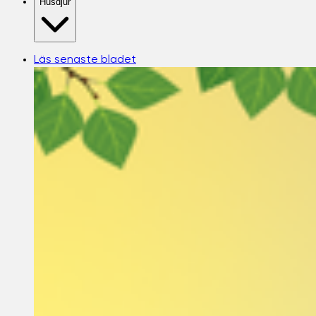
Husdjur
Läs senaste bladet