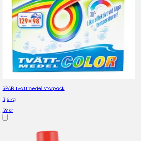
SPAR tvättmedel storpack
3,6 kg
59 kr