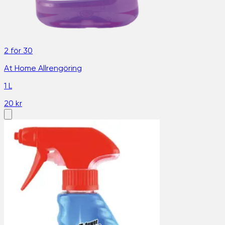
2 för 30
At Home Allrengöring
1 L
20 kr