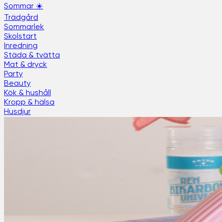
Sommar ☀️
Trädgård
Sommarlek
Skolstart
Inredning
Städa & tvätta
Mat & dryck
Party
Beauty
Kök & hushåll
Kropp & hälsa
Husdjur