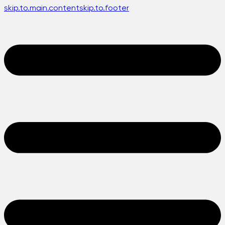
skip.to.main.content
skip.to.footer