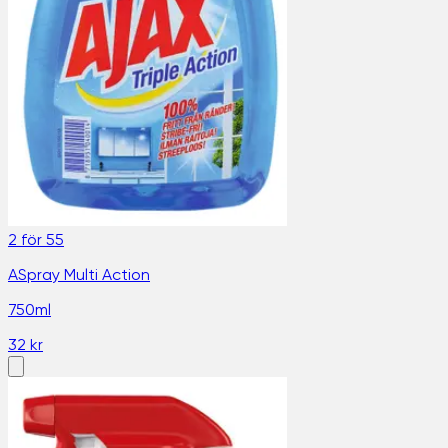
2 för 55
ASpray Multi Action
750ml
32 kr