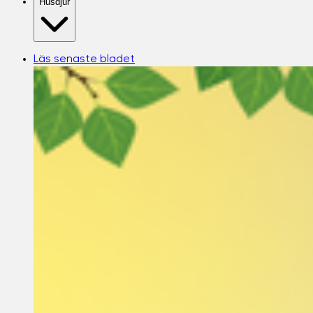
Husdjur
Läs senaste bladet