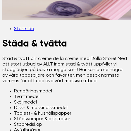
Startsida
Städa & tvätta
Städ & tvätt blir créme de la créme med DollarStore! Med
ett stort utbud av ALLT inom städ & tvätt uppfyller vi
städglädjen på bästa möjliga sätt! Här kan du se några
av våra toppsäljare och favoriter, men besök närmsta
varuhus för att uppleva vårt massiva utbud!
Rengöringsmedel
Tvättmedel
Sköljmedel
Disk- & maskindiskmedel
Toalett- & hushållspapper
Städsvampar & disktrasor
Städredskap
Avfallspåsar