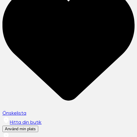
Önskelista
Hitta din butik
Använd min plats