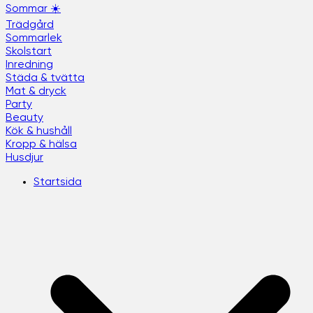
Sommar ☀️
Trädgård
Sommarlek
Skolstart
Inredning
Städa & tvätta
Mat & dryck
Party
Beauty
Kök & hushåll
Kropp & hälsa
Husdjur
Startsida