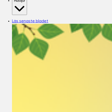
Husdjur
Läs senaste bladet