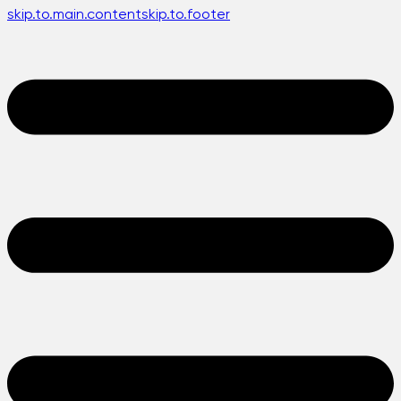
skip.to.main.content
skip.to.footer