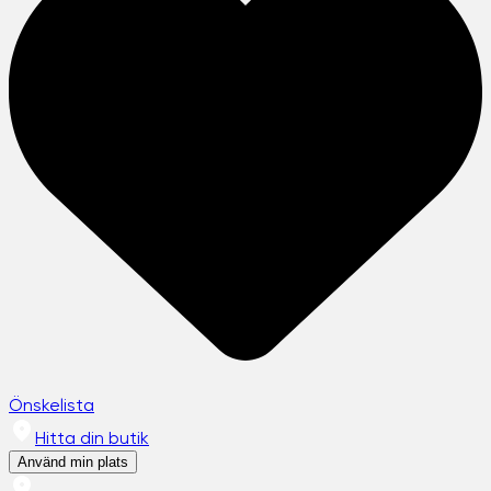
Önskelista
Hitta din butik
Använd min plats