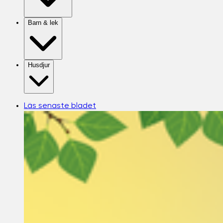
Barn & lek
Husdjur
Läs senaste bladet