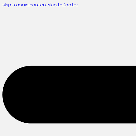
skip.to.main.content
skip.to.footer