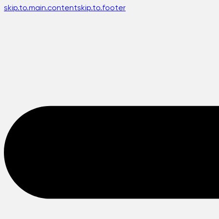
skip.to.main.content
skip.to.footer