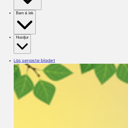
Barn & lek
Husdjur
Läs senaste bladet