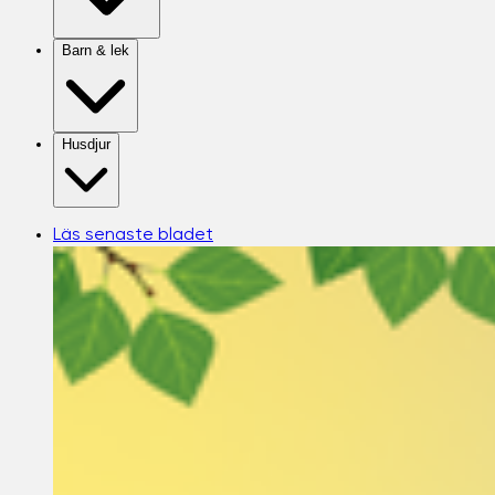
Barn & lek
Husdjur
Läs senaste bladet