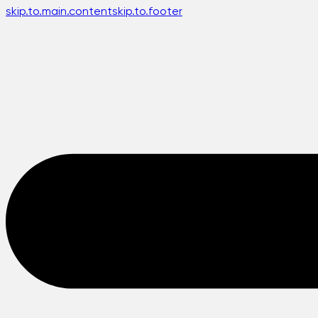
skip.to.main.content
skip.to.footer