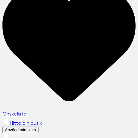
Önskelista
Hitta din butik
Använd min plats