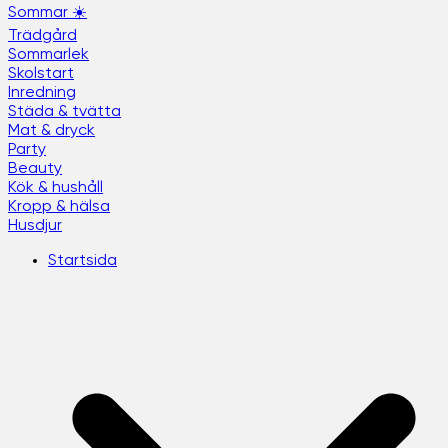
Sommar ☀️
Trädgård
Sommarlek
Skolstart
Inredning
Städa & tvätta
Mat & dryck
Party
Beauty
Kök & hushåll
Kropp & hälsa
Husdjur
Startsida