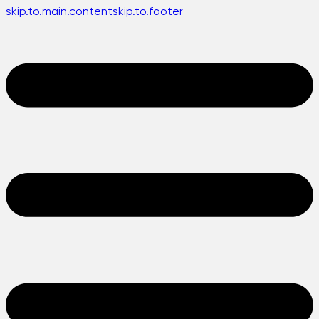
skip.to.main.content
skip.to.footer