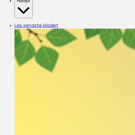
Husdjur
Läs senaste bladet