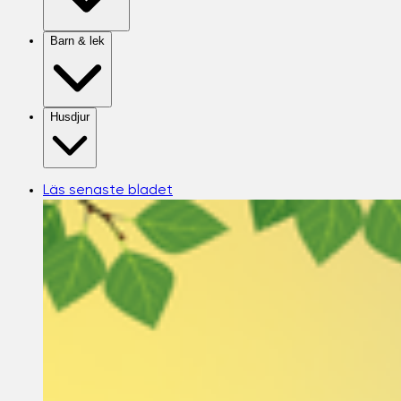
Barn & lek
Husdjur
Läs senaste bladet