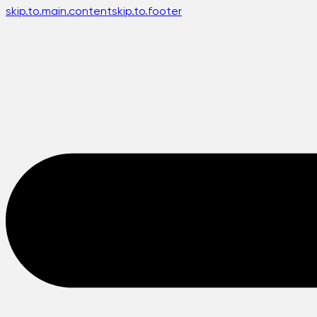
skip.to.main.content
skip.to.footer