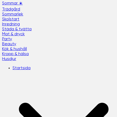
Sommar ☀️
Trädgård
Sommarlek
Skolstart
Inredning
Städa & tvätta
Mat & dryck
Party
Beauty
Kök & hushåll
Kropp & hälsa
Husdjur
Startsida