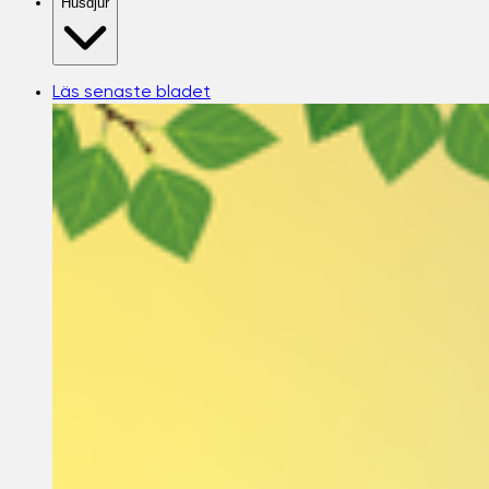
Husdjur
Läs senaste bladet