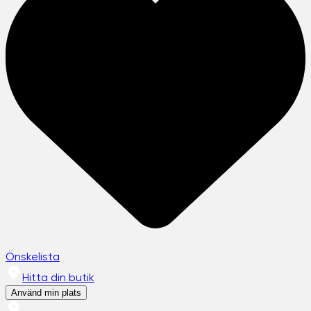
Önskelista
Hitta din butik
Använd min plats