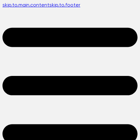
skip.to.main.content
skip.to.footer