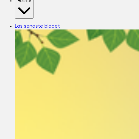
Husdjur
Läs senaste bladet