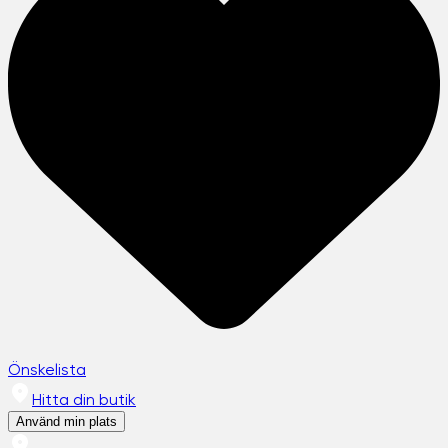
Önskelista
Hitta din butik
Använd min plats