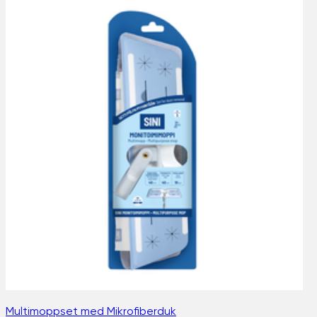
Multimoppset med Mikrofiberduk