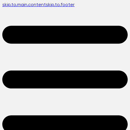
skip.to.main.content
skip.to.footer