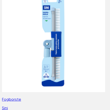
Fogborste
Sini