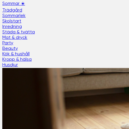
Sommar ☀️
Trädgård
Sommarlek
Skolstart
Inredning
Städa & tvätta
Mat & dryck
Party
Beauty
Kök & hushåll
Kropp & hälsa
Husdjur