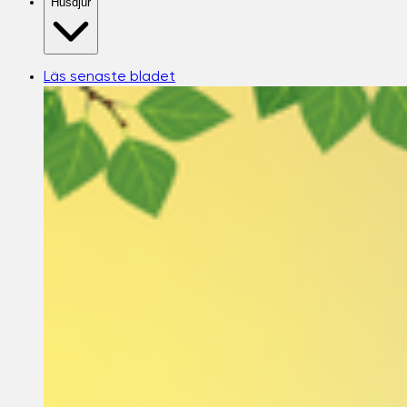
Husdjur
Läs senaste bladet