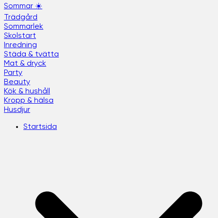
Sommar ☀️
Trädgård
Sommarlek
Skolstart
Inredning
Städa & tvätta
Mat & dryck
Party
Beauty
Kök & hushåll
Kropp & hälsa
Husdjur
Startsida