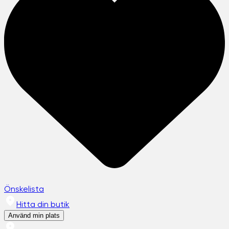
Önskelista
Hitta din butik
Använd min plats