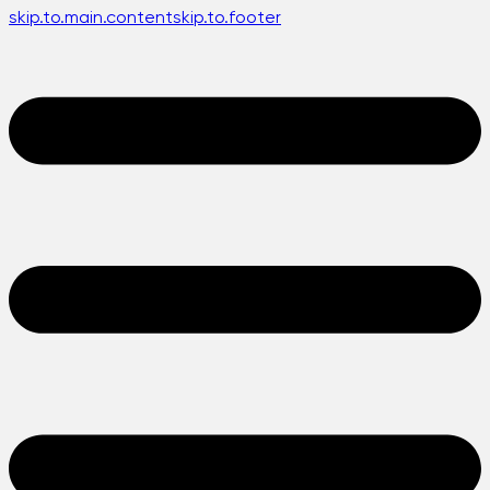
skip.to.main.content
skip.to.footer