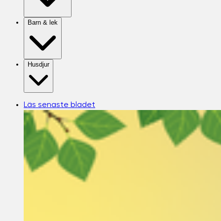
Barn & lek
Husdjur
Läs senaste bladet