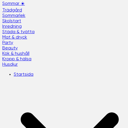
Sommar ☀️
Trädgård
Sommarlek
Skolstart
Inredning
Städa & tvätta
Mat & dryck
Party
Beauty
Kök & hushåll
Kropp & hälsa
Husdjur
Startsida