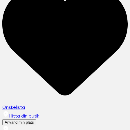
Önskelista
Hitta din butik
Använd min plats