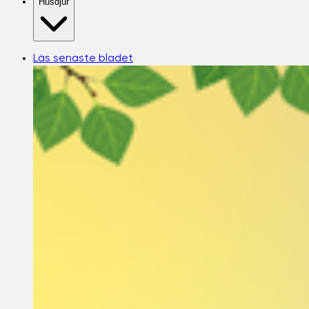
Husdjur
Läs senaste bladet