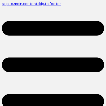
skip.to.main.content
skip.to.footer