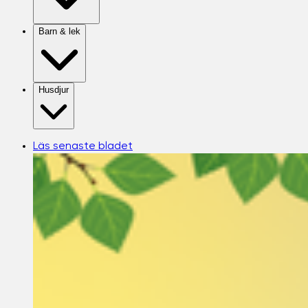
Barn & lek
Husdjur
Läs senaste bladet