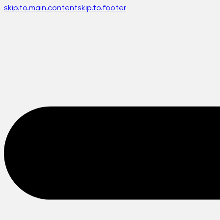
skip.to.main.content
skip.to.footer