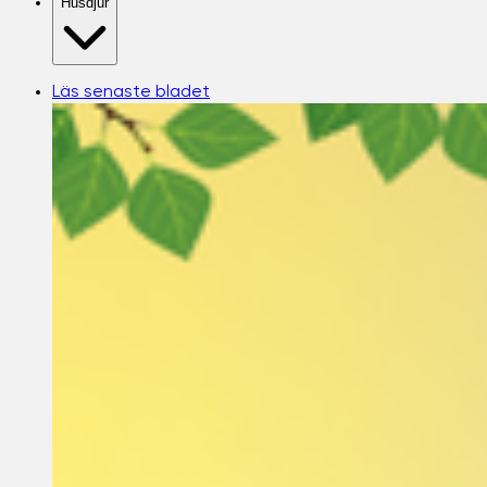
Husdjur
Läs senaste bladet