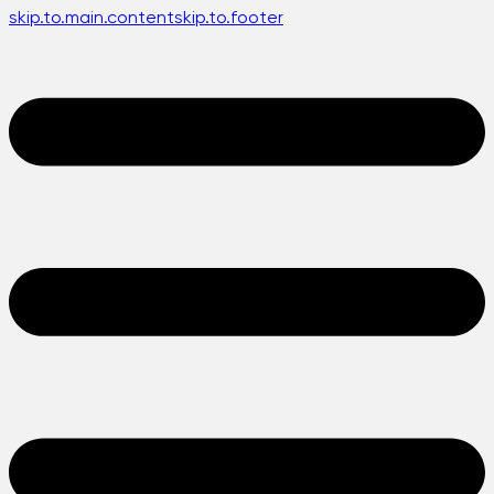
skip.to.main.content
skip.to.footer