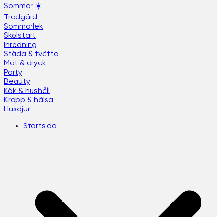
Sommar ☀️
Trädgård
Sommarlek
Skolstart
Inredning
Städa & tvätta
Mat & dryck
Party
Beauty
Kök & hushåll
Kropp & hälsa
Husdjur
Startsida