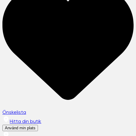
Önskelista
Hitta din butik
Använd min plats