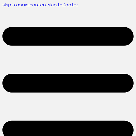
skip.to.main.content
skip.to.footer