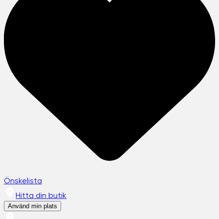
Önskelista
Hitta din butik
Använd min plats