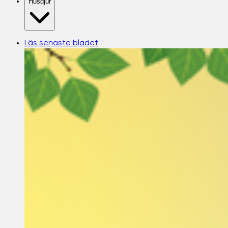
Husdjur
Läs senaste bladet