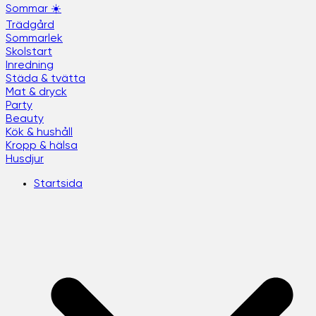
Sommar ☀️
Trädgård
Sommarlek
Skolstart
Inredning
Städa & tvätta
Mat & dryck
Party
Beauty
Kök & hushåll
Kropp & hälsa
Husdjur
Startsida