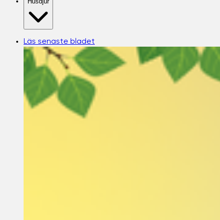
Husdjur
Läs senaste bladet