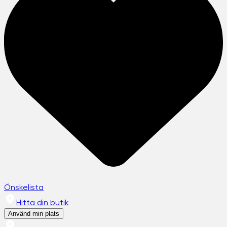
Önskelista
Hitta din butik
Använd min plats