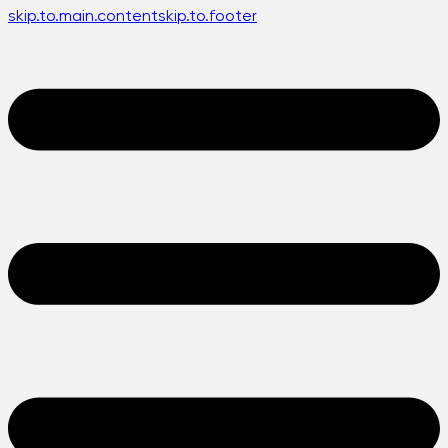
skip.to.main.content
skip.to.footer