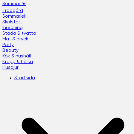
Sommar ☀️
Trädgård
Sommarlek
Skolstart
Inredning
Städa & tvätta
Mat & dryck
Party
Beauty
Kök & hushåll
Kropp & hälsa
Husdjur
Startsida