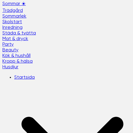
Sommar ☀️
Trädgård
Sommarlek
Skolstart
Inredning
Städa & tvätta
Mat & dryck
Party
Beauty
Kök & hushåll
Kropp & hälsa
Husdjur
Startsida