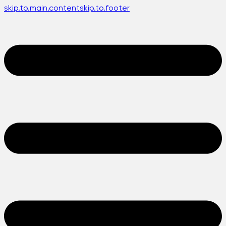
skip.to.main.content
skip.to.footer