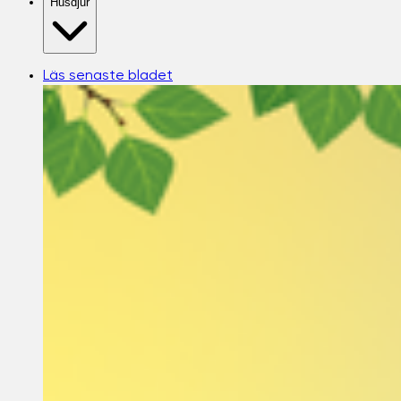
Husdjur
Läs senaste bladet