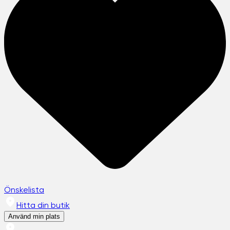
Önskelista
Hitta din butik
Använd min plats