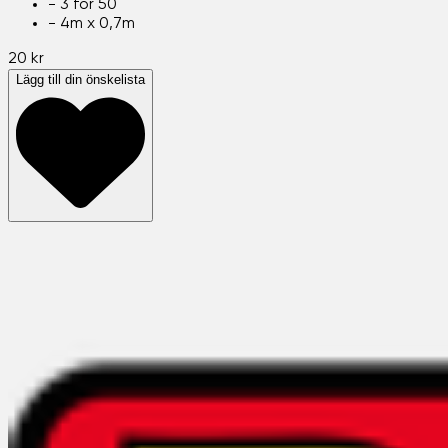
-
3 för 50
-
4m x 0,7m
20 kr
Lägg till din önskelista