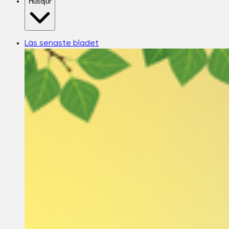
Husdjur
Läs senaste bladet