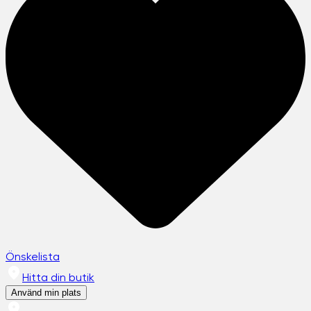
Önskelista
Hitta din butik
Använd min plats