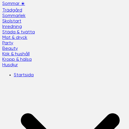
Sommar ☀️
Trädgård
Sommarlek
Skolstart
Inredning
Städa & tvätta
Mat & dryck
Party
Beauty
Kök & hushåll
Kropp & hälsa
Husdjur
Startsida