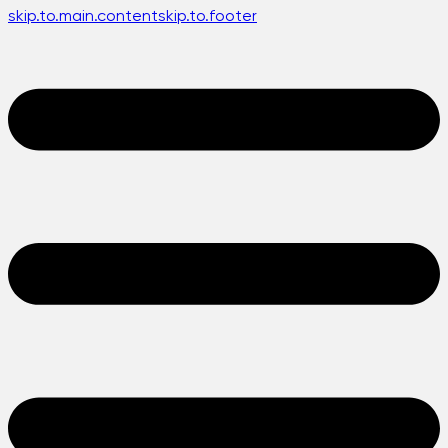
skip.to.main.content
skip.to.footer