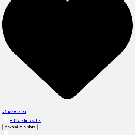
Önskelista
Hitta din butik
Använd min plats