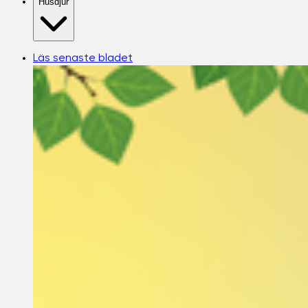
Husdjur
Läs senaste bladet