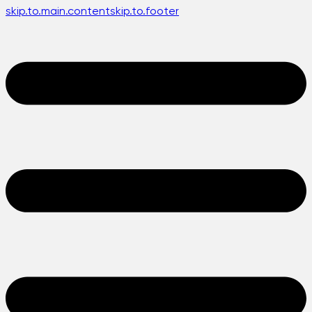
skip.to.main.content
skip.to.footer