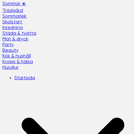
Sommar ☀️
Trädgård
Sommarlek
Skolstart
Inredning
Städa & tvätta
Mat & dryck
Party
Beauty
Kök & hushåll
Kropp & hälsa
Husdjur
Startsida