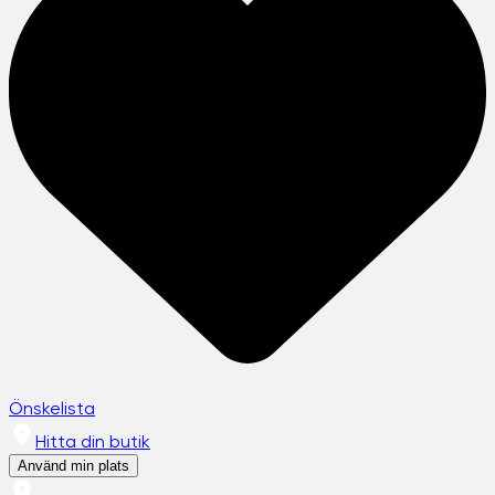
Önskelista
Hitta din butik
Använd min plats