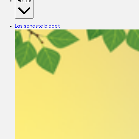
Husdjur
Läs senaste bladet