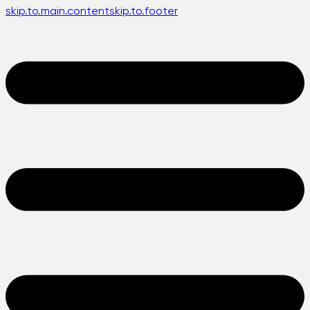
skip.to.main.content
skip.to.footer