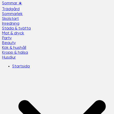
Sommar ☀️
Trädgård
Sommarlek
Skolstart
Inredning
Städa & tvätta
Mat & dryck
Party
Beauty
Kök & hushåll
Kropp & hälsa
Husdjur
Startsida