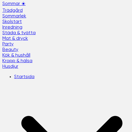
Sommar ☀️
Trädgård
Sommarlek
Skolstart
Inredning
Städa & tvätta
Mat & dryck
Party
Beauty
Kök & hushåll
Kropp & hälsa
Husdjur
Startsida