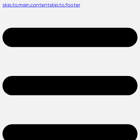
skip.to.main.content
skip.to.footer