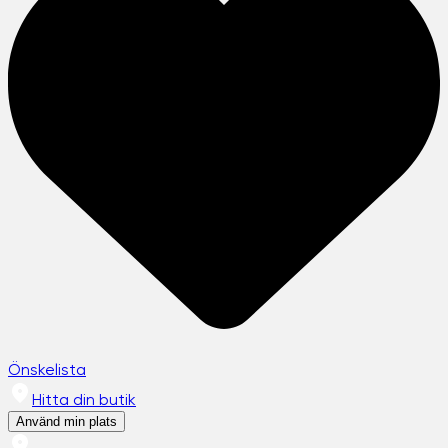
Önskelista
Hitta din butik
Använd min plats