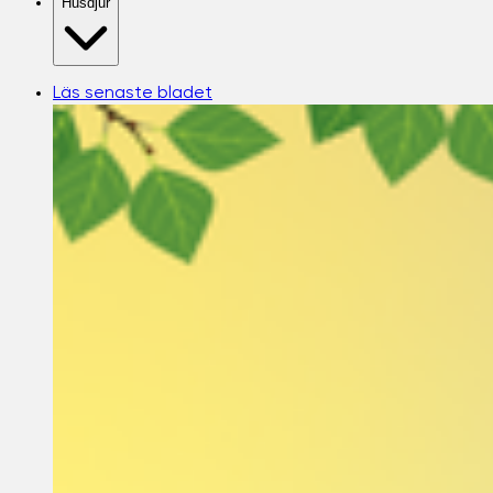
Husdjur
Läs senaste bladet