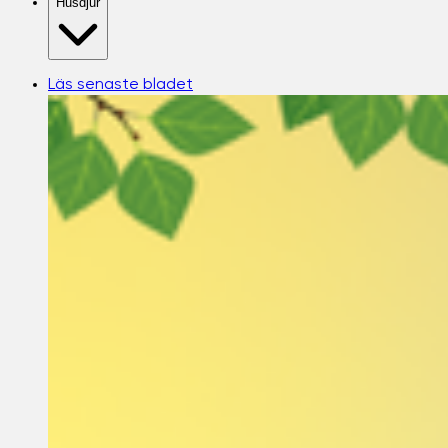
Husdjur
Läs senaste bladet