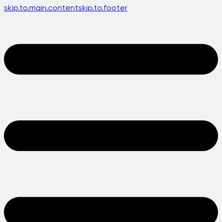
skip.to.main.content
skip.to.footer