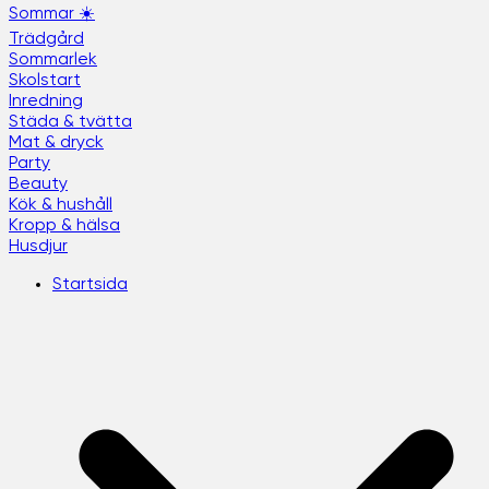
Sommar ☀️
Trädgård
Sommarlek
Skolstart
Inredning
Städa & tvätta
Mat & dryck
Party
Beauty
Kök & hushåll
Kropp & hälsa
Husdjur
Startsida