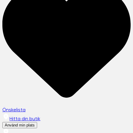
Önskelista
Hitta din butik
Använd min plats