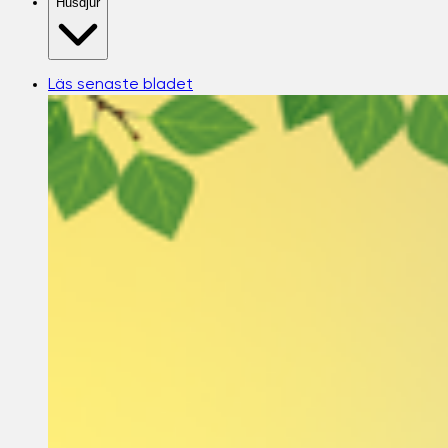
Husdjur
Läs senaste bladet