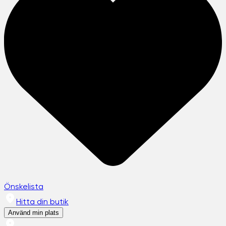
Önskelista
Hitta din butik
Använd min plats