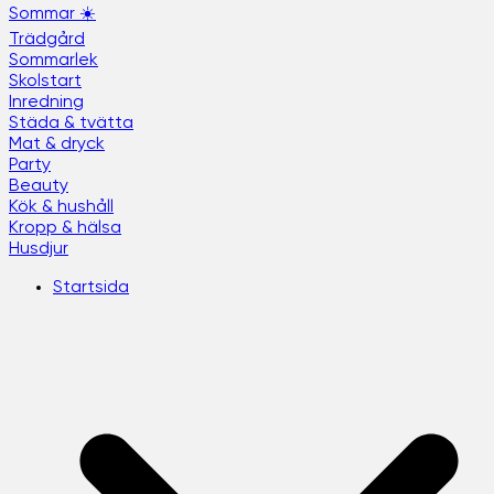
Sommar ☀️
Trädgård
Sommarlek
Skolstart
Inredning
Städa & tvätta
Mat & dryck
Party
Beauty
Kök & hushåll
Kropp & hälsa
Husdjur
Startsida