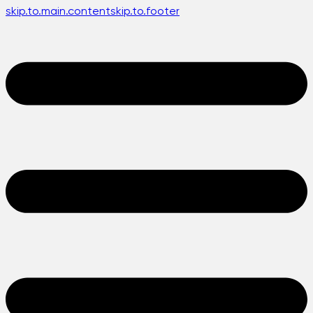
skip.to.main.content
skip.to.footer