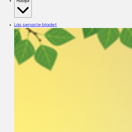
Husdjur
Läs senaste bladet