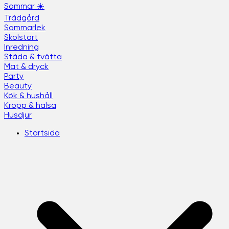
Sommar ☀️
Trädgård
Sommarlek
Skolstart
Inredning
Städa & tvätta
Mat & dryck
Party
Beauty
Kök & hushåll
Kropp & hälsa
Husdjur
Startsida