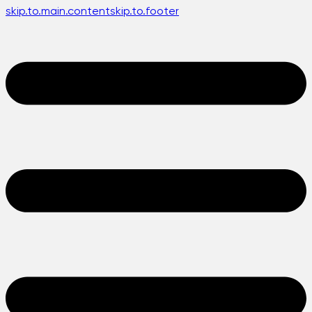
skip.to.main.content
skip.to.footer