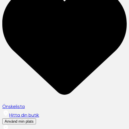
Önskelista
Hitta din butik
Använd min plats