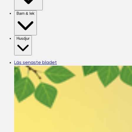
Barn & lek
Husdjur
Läs senaste bladet