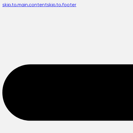
skip.to.main.content
skip.to.footer