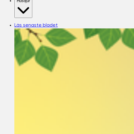
Husdjur
Läs senaste bladet