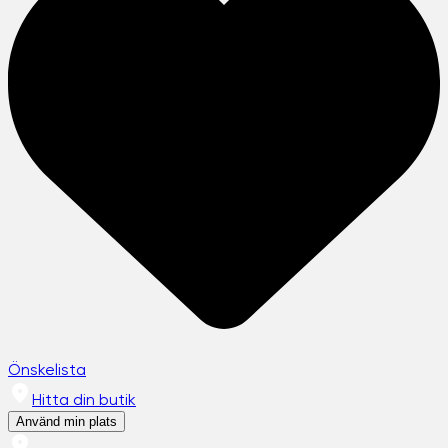
Önskelista
Hitta din butik
Använd min plats