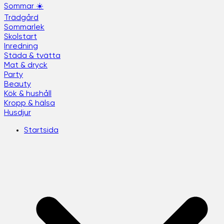
Sommar ☀️
Trädgård
Sommarlek
Skolstart
Inredning
Städa & tvätta
Mat & dryck
Party
Beauty
Kök & hushåll
Kropp & hälsa
Husdjur
Startsida