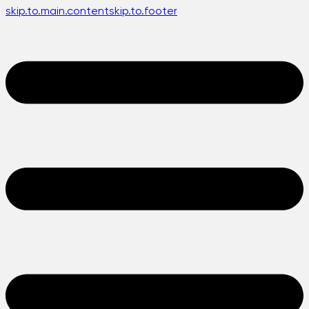
skip.to.main.content
skip.to.footer