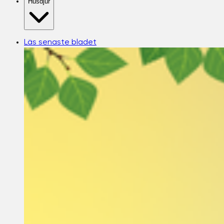
Husdjur
Läs senaste bladet