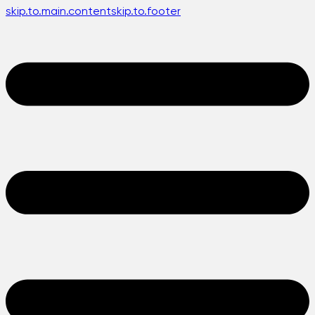
skip.to.main.content
skip.to.footer