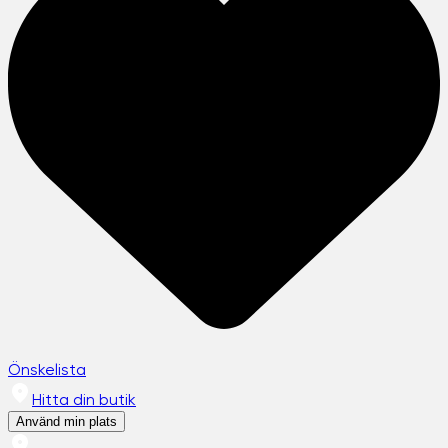
Önskelista
Hitta din butik
Använd min plats