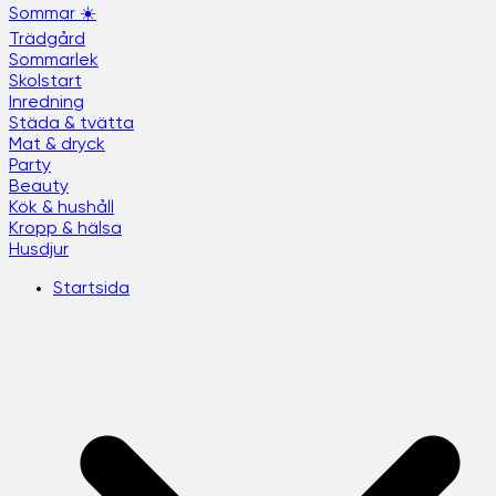
Sommar ☀️
Trädgård
Sommarlek
Skolstart
Inredning
Städa & tvätta
Mat & dryck
Party
Beauty
Kök & hushåll
Kropp & hälsa
Husdjur
Startsida