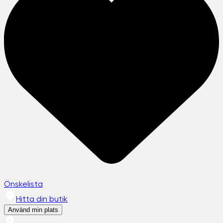
Önskelista
Hitta din butik
Använd min plats