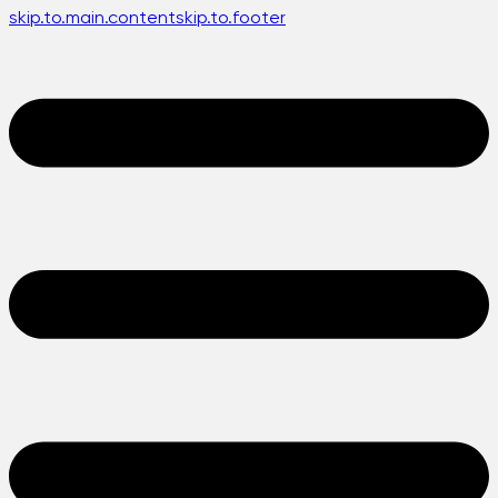
skip.to.main.content
skip.to.footer