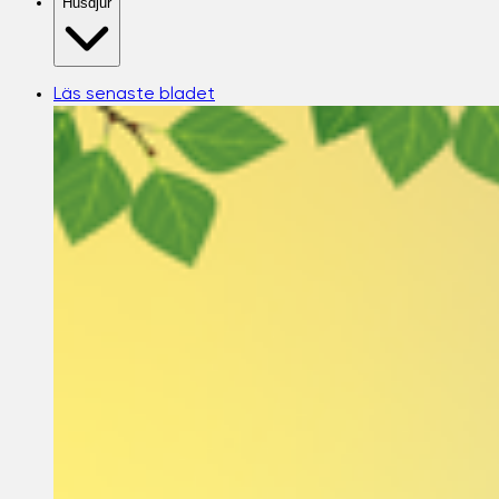
Husdjur
Läs senaste bladet