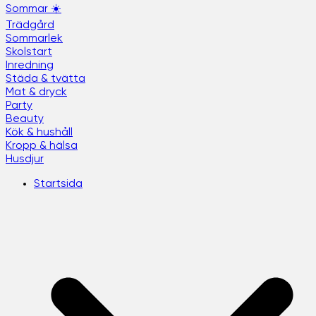
Sommar ☀️
Trädgård
Sommarlek
Skolstart
Inredning
Städa & tvätta
Mat & dryck
Party
Beauty
Kök & hushåll
Kropp & hälsa
Husdjur
Startsida