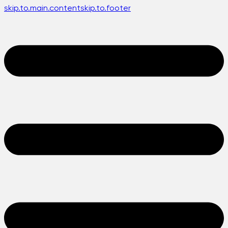
skip.to.main.content
skip.to.footer