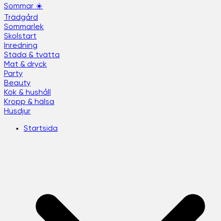
Sommar ☀️
Trädgård
Sommarlek
Skolstart
Inredning
Städa & tvätta
Mat & dryck
Party
Beauty
Kök & hushåll
Kropp & hälsa
Husdjur
Startsida