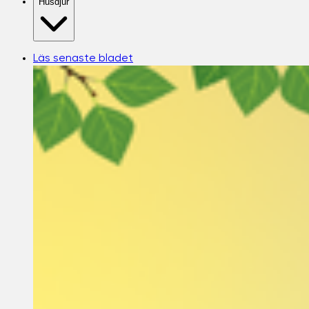
Husdjur
Läs senaste bladet