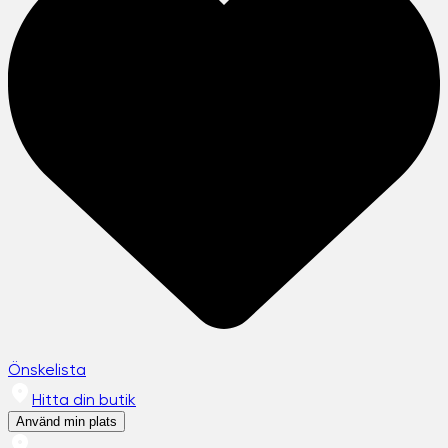
Önskelista
Hitta din butik
Använd min plats