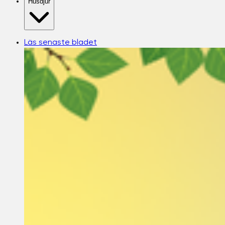
Husdjur
Läs senaste bladet