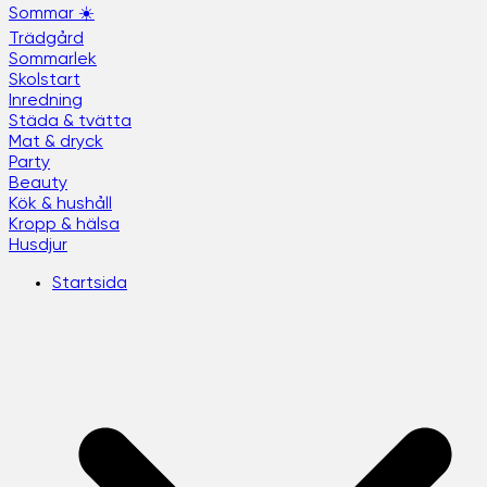
Sommar ☀️
Trädgård
Sommarlek
Skolstart
Inredning
Städa & tvätta
Mat & dryck
Party
Beauty
Kök & hushåll
Kropp & hälsa
Husdjur
Startsida