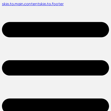
skip.to.main.content
skip.to.footer