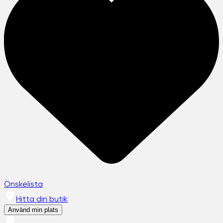
Önskelista
Hitta din butik
Använd min plats