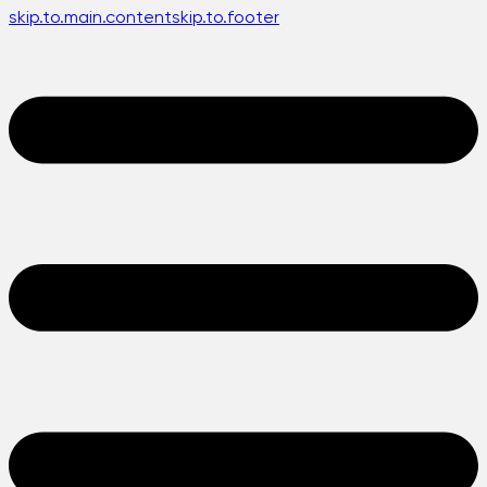
skip.to.main.content
skip.to.footer