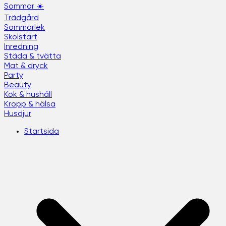
Sommar ☀️
Trädgård
Sommarlek
Skolstart
Inredning
Städa & tvätta
Mat & dryck
Party
Beauty
Kök & hushåll
Kropp & hälsa
Husdjur
Startsida