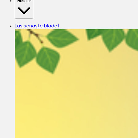
Husdjur
Läs senaste bladet