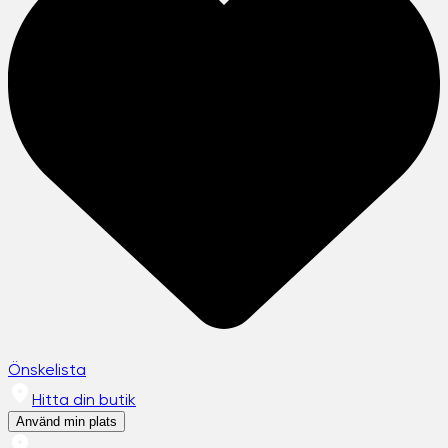
Önskelista
Hitta din butik
Använd min plats