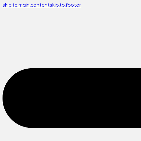
skip.to.main.content
skip.to.footer