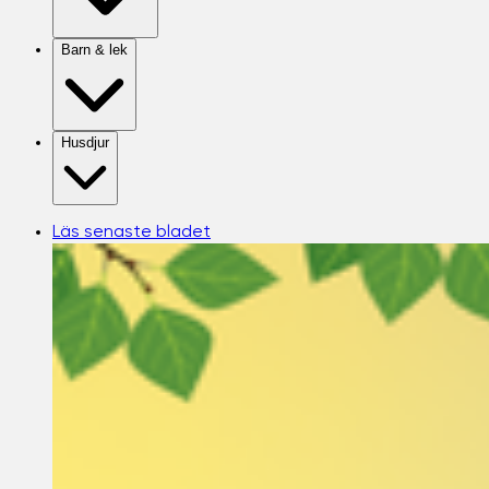
Barn & lek
Husdjur
Läs senaste bladet