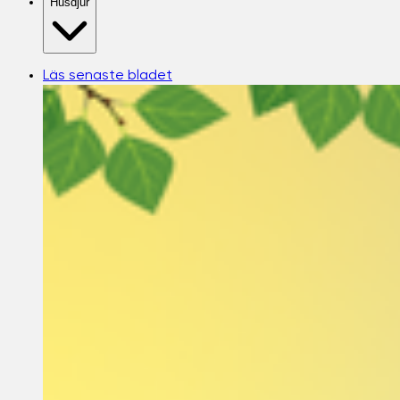
Husdjur
Läs senaste bladet