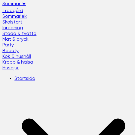
Sommar ☀️
Trädgård
Sommarlek
Skolstart
Inredning
Städa & tvätta
Mat & dryck
Party
Beauty
Kök & hushåll
Kropp & hälsa
Husdjur
Startsida