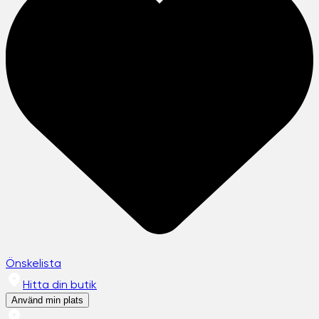
Önskelista
Hitta din butik
Använd min plats