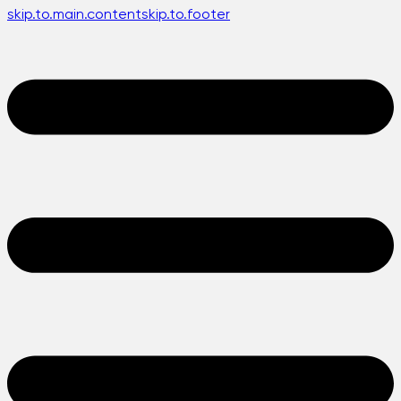
skip.to.main.content
skip.to.footer