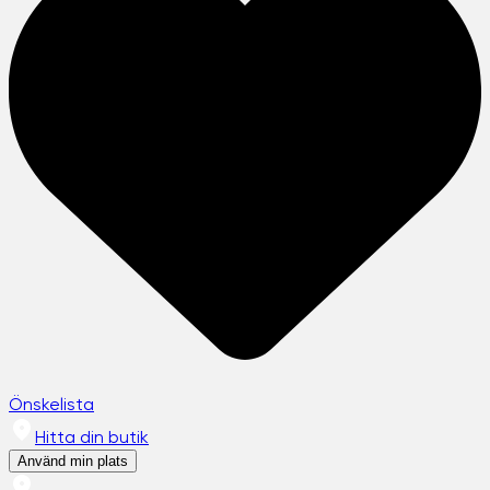
Önskelista
Hitta din butik
Använd min plats