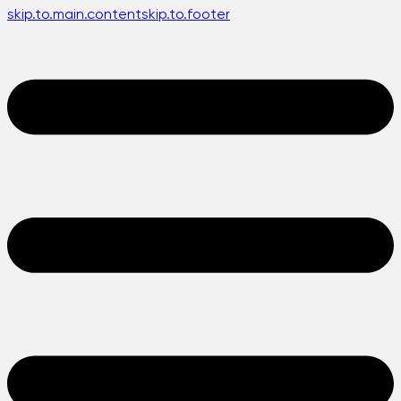
skip.to.main.content
skip.to.footer