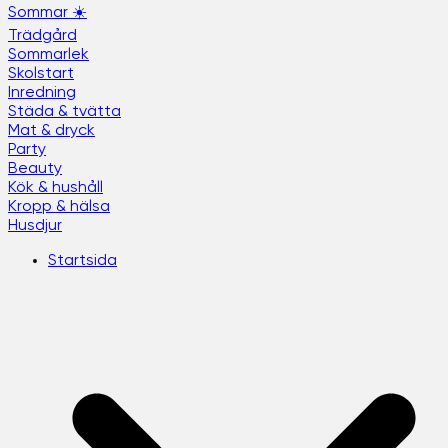
Sommar ☀️
Trädgård
Sommarlek
Skolstart
Inredning
Städa & tvätta
Mat & dryck
Party
Beauty
Kök & hushåll
Kropp & hälsa
Husdjur
Startsida