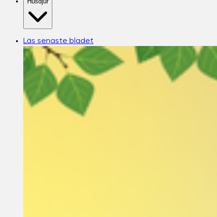
Husdjur
Läs senaste bladet