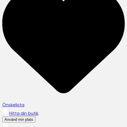
Önskelista
Hitta din butik
Använd min plats