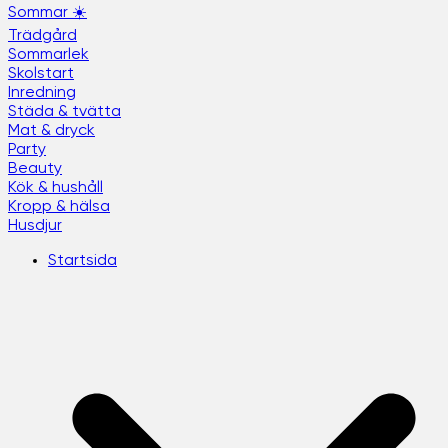
Sommar ☀️
Trädgård
Sommarlek
Skolstart
Inredning
Städa & tvätta
Mat & dryck
Party
Beauty
Kök & hushåll
Kropp & hälsa
Husdjur
Startsida