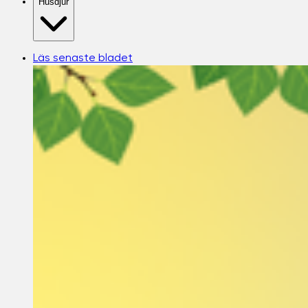
Husdjur
Läs senaste bladet