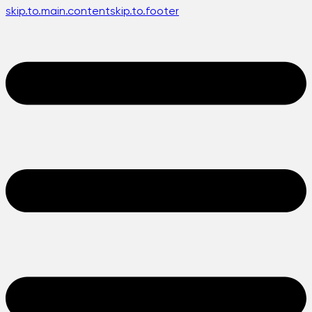
skip.to.main.content
skip.to.footer