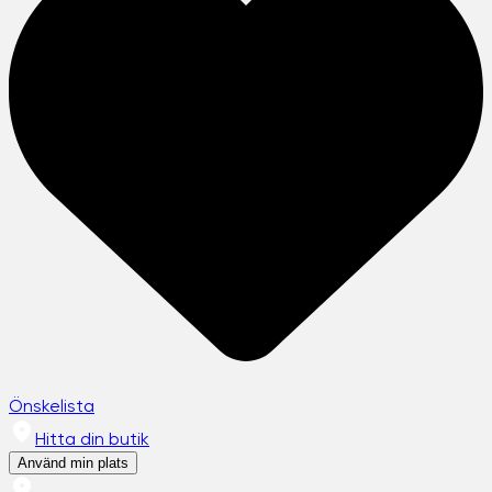
Önskelista
Hitta din butik
Använd min plats