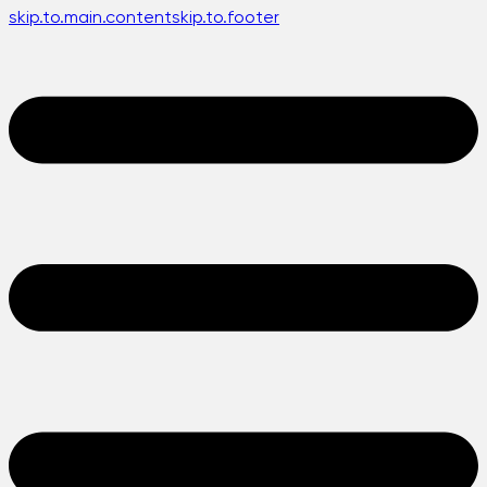
skip.to.main.content
skip.to.footer