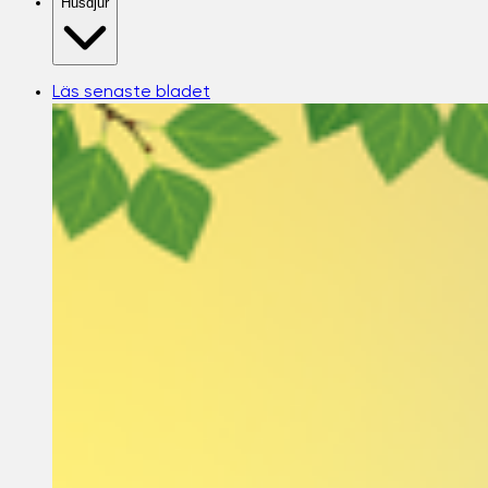
Husdjur
Läs senaste bladet