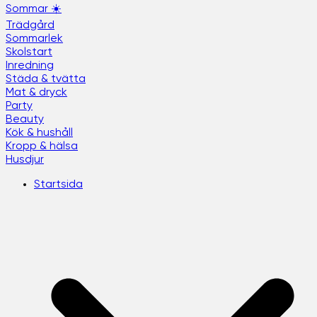
Sommar ☀️
Trädgård
Sommarlek
Skolstart
Inredning
Städa & tvätta
Mat & dryck
Party
Beauty
Kök & hushåll
Kropp & hälsa
Husdjur
Startsida