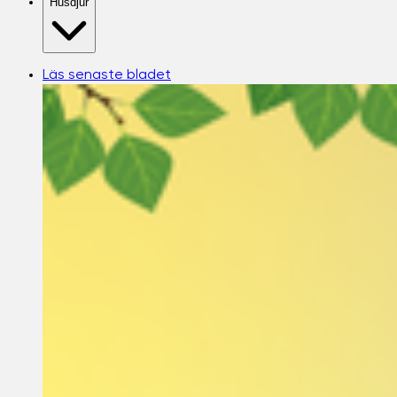
Husdjur
Läs senaste bladet