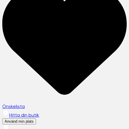
Önskelista
Hitta din butik
Använd min plats