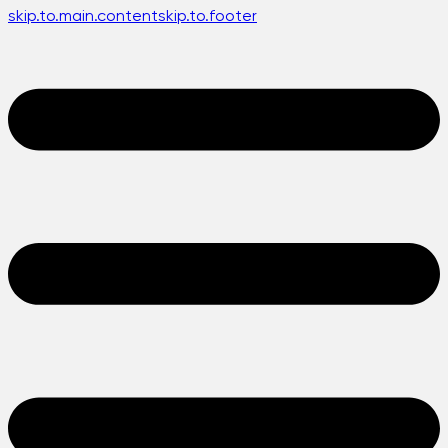
skip.to.main.content
skip.to.footer