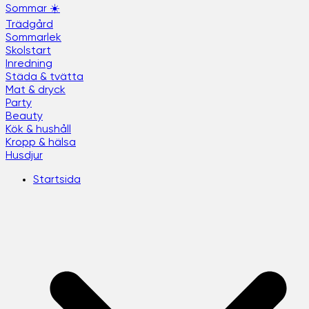
Sommar ☀️
Trädgård
Sommarlek
Skolstart
Inredning
Städa & tvätta
Mat & dryck
Party
Beauty
Kök & hushåll
Kropp & hälsa
Husdjur
Startsida