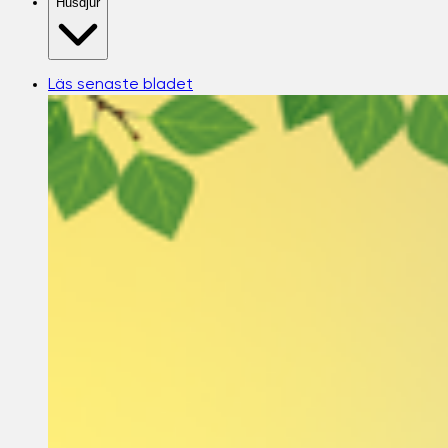
Husdjur
Läs senaste bladet