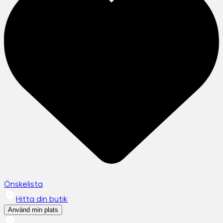
Önskelista
Hitta din butik
Använd min plats