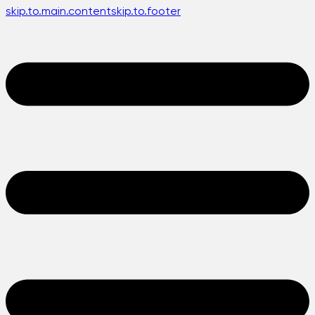
skip.to.main.content
skip.to.footer