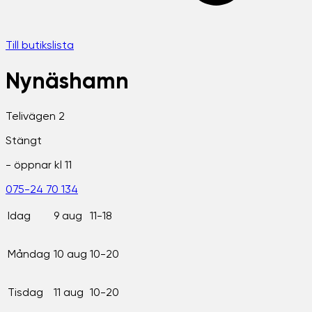
Till butikslista
Nynäshamn
Telivägen 2
Stängt
- öppnar kl
11
075-24 70 134
Idag
9 aug
11-18
Måndag
10 aug
10-20
Tisdag
11 aug
10-20