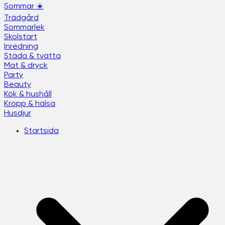
Sommar ☀️
Trädgård
Sommarlek
Skolstart
Inredning
Städa & tvätta
Mat & dryck
Party
Beauty
Kök & hushåll
Kropp & hälsa
Husdjur
Startsida