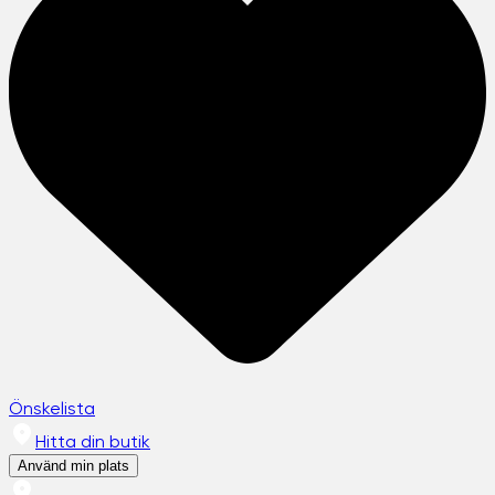
Önskelista
Hitta din butik
Använd min plats