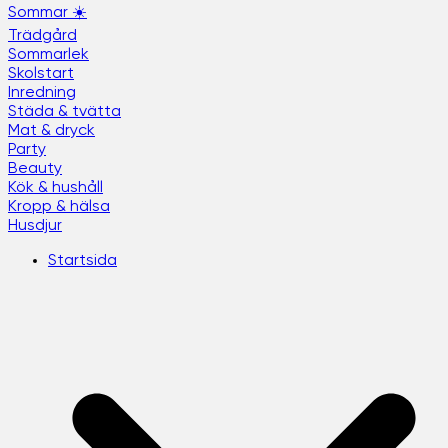
Sommar ☀️
Trädgård
Sommarlek
Skolstart
Inredning
Städa & tvätta
Mat & dryck
Party
Beauty
Kök & hushåll
Kropp & hälsa
Husdjur
Startsida