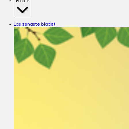
Husdjur
Läs senaste bladet