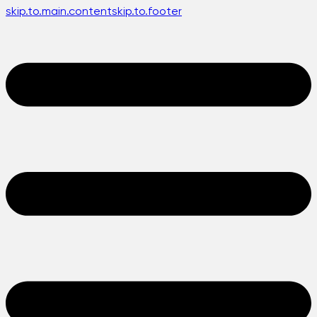
skip.to.main.content
skip.to.footer