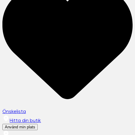
Önskelista
Hitta din butik
Använd min plats