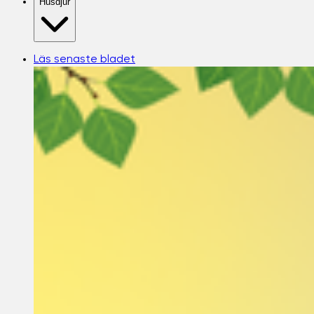
Husdjur
Läs senaste bladet