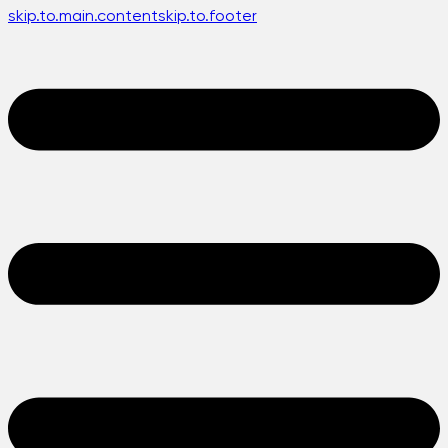
skip.to.main.content
skip.to.footer