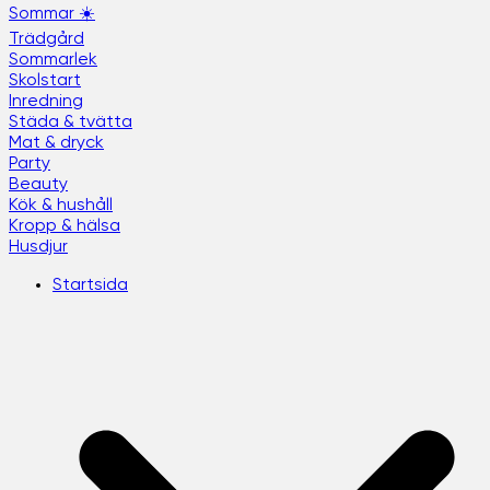
Sommar ☀️
Trädgård
Sommarlek
Skolstart
Inredning
Städa & tvätta
Mat & dryck
Party
Beauty
Kök & hushåll
Kropp & hälsa
Husdjur
Startsida