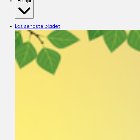
Husdjur
Läs senaste bladet