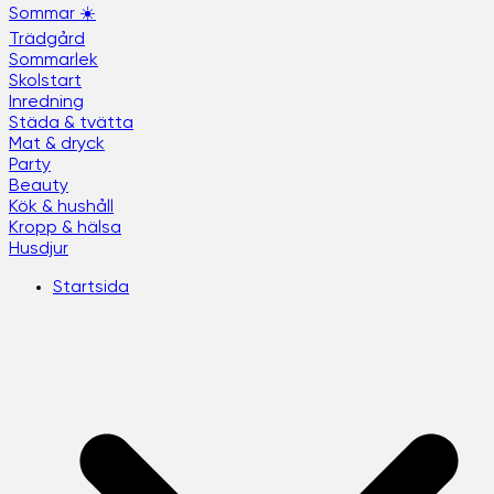
Sommar ☀️
Trädgård
Sommarlek
Skolstart
Inredning
Städa & tvätta
Mat & dryck
Party
Beauty
Kök & hushåll
Kropp & hälsa
Husdjur
Startsida