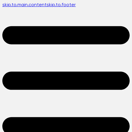
skip.to.main.content
skip.to.footer