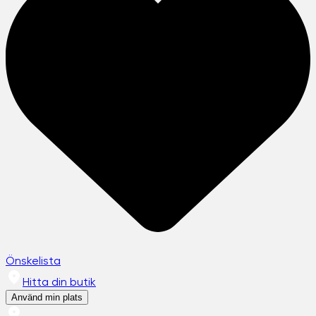
Önskelista
Hitta din butik
Använd min plats