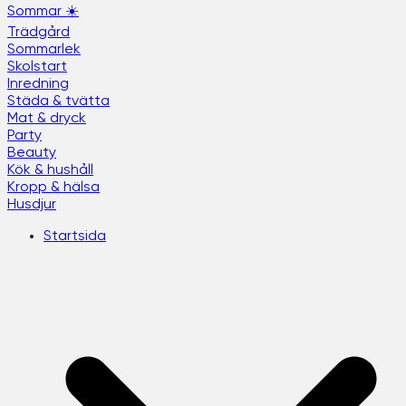
Sommar ☀️
Trädgård
Sommarlek
Skolstart
Inredning
Städa & tvätta
Mat & dryck
Party
Beauty
Kök & hushåll
Kropp & hälsa
Husdjur
Startsida