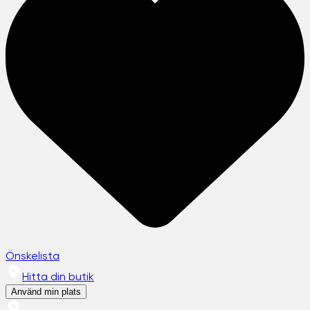
Önskelista
Hitta din butik
Använd min plats