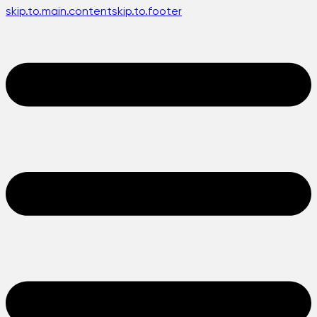
skip.to.main.content
skip.to.footer