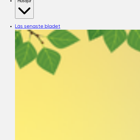
Husdjur
Läs senaste bladet