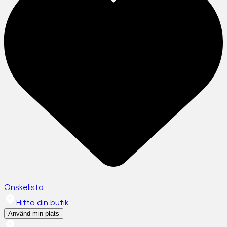
Önskelista
Hitta din butik
Använd min plats