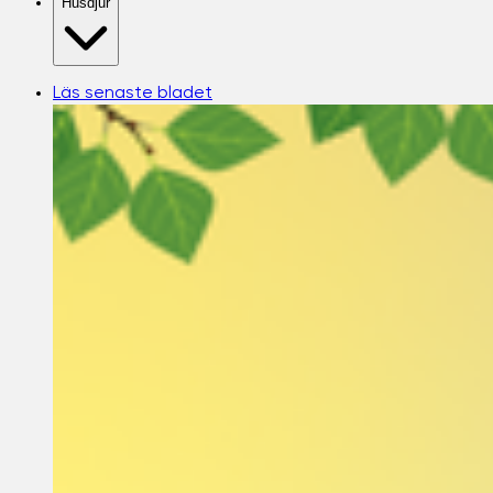
Husdjur
Läs senaste bladet