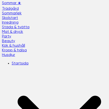
Sommar ☀️
Trädgård
Sommarlek
Skolstart
Inredning
Städa & tvätta
Mat & dryck
Party
Beauty
Kök & hushåll
Kropp & hälsa
Husdjur
Startsida