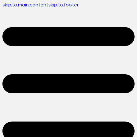
skip.to.main.content
skip.to.footer