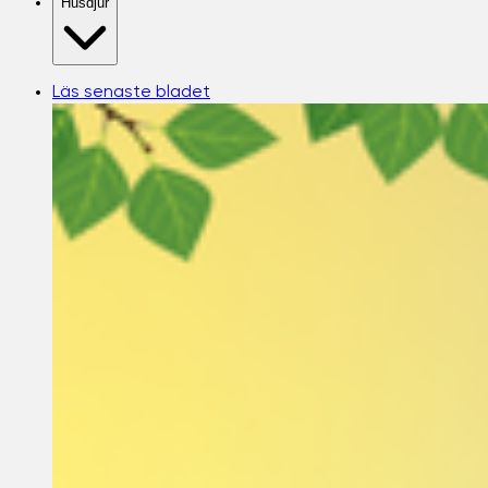
Husdjur
Läs senaste bladet