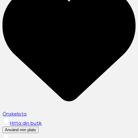
Önskelista
Hitta din butik
Använd min plats