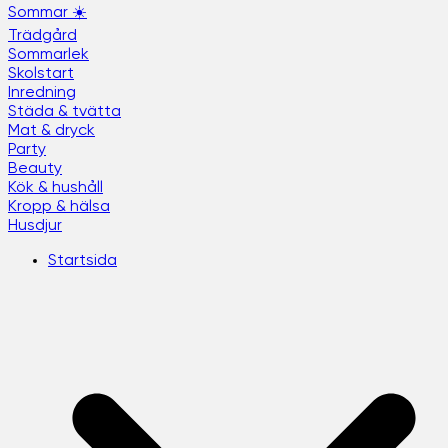
Sommar ☀️
Trädgård
Sommarlek
Skolstart
Inredning
Städa & tvätta
Mat & dryck
Party
Beauty
Kök & hushåll
Kropp & hälsa
Husdjur
Startsida