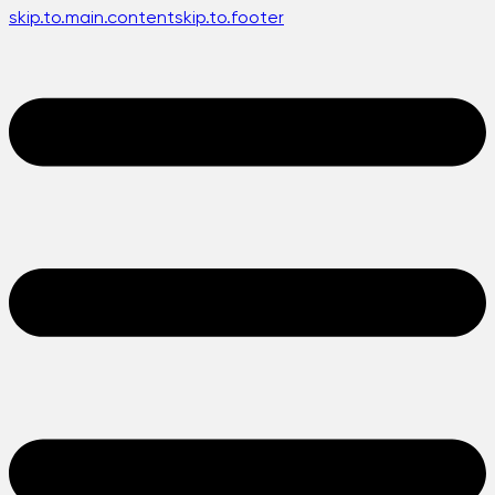
skip.to.main.content
skip.to.footer