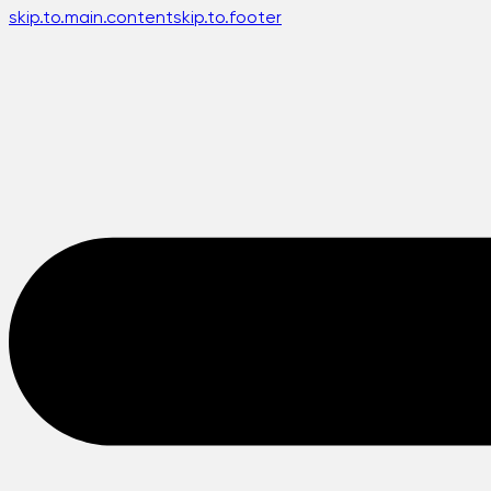
skip.to.main.content
skip.to.footer