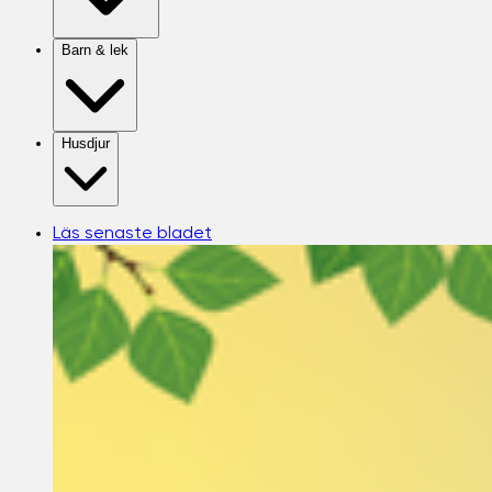
Barn & lek
Husdjur
Läs senaste bladet