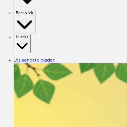
Barn & lek
Husdjur
Läs senaste bladet