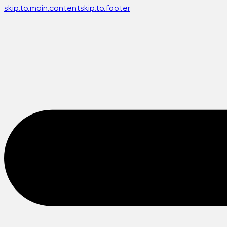
skip.to.main.content
skip.to.footer