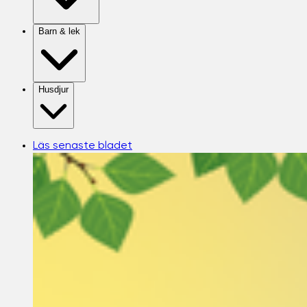
Barn & lek
Husdjur
Läs senaste bladet