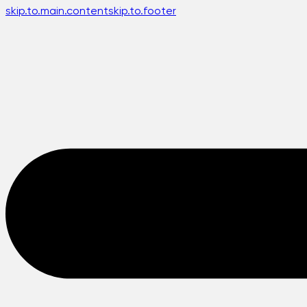
skip.to.main.content
skip.to.footer