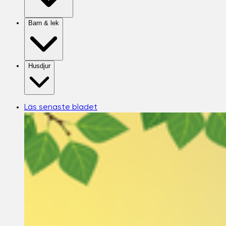
Barn & lek
Husdjur
Läs senaste bladet