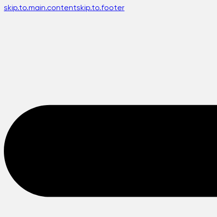
skip.to.main.content
skip.to.footer