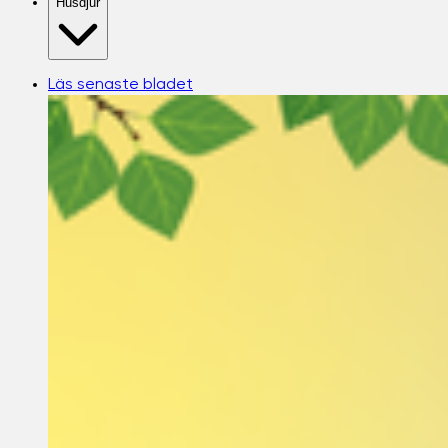
Husdjur
Läs senaste bladet