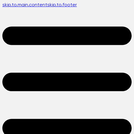
skip.to.main.content
skip.to.footer