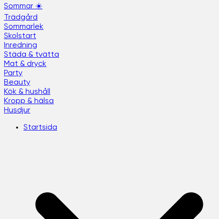
Sommar ☀️
Trädgård
Sommarlek
Skolstart
Inredning
Städa & tvätta
Mat & dryck
Party
Beauty
Kök & hushåll
Kropp & hälsa
Husdjur
Startsida