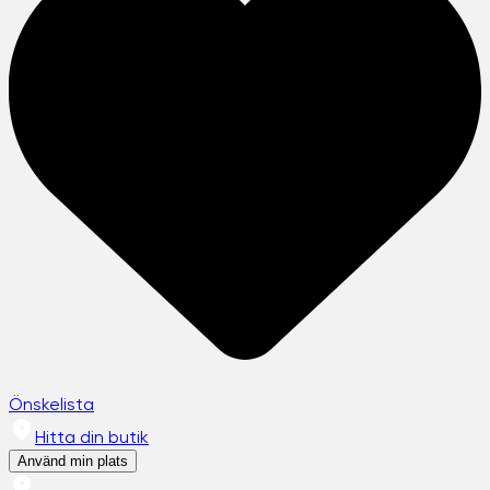
Önskelista
Hitta din butik
Använd min plats